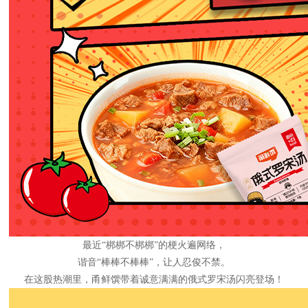
最近
“梆梆不梆梆”的梗火遍网络，
谐音“棒棒不棒棒”，让人忍俊不禁。
在这股热潮里，甬鲜馔带着诚意满满的俄式罗宋汤闪亮登场！