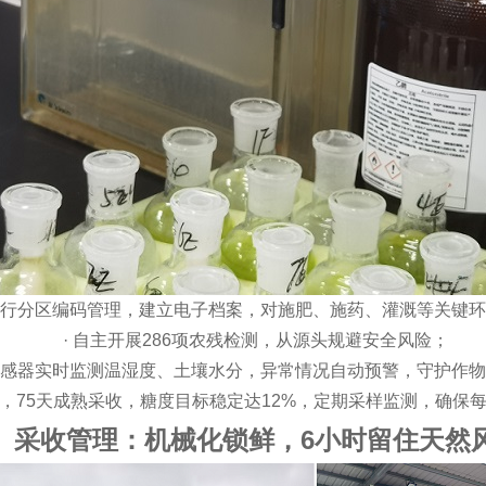
行分区编码管理，建立电子档案，对施肥、施药、灌溉等关键环
·
自主开展
286
项农残检测，从源头规避安全风险；
传感器实时监测温湿度、土壤水分，异常情况自动预警，守护作
，
75
天成熟采收，糖度目标稳定达
12%
，定期采样监测，确保
、采收管理：机械化锁鲜，
6
小时留住天然