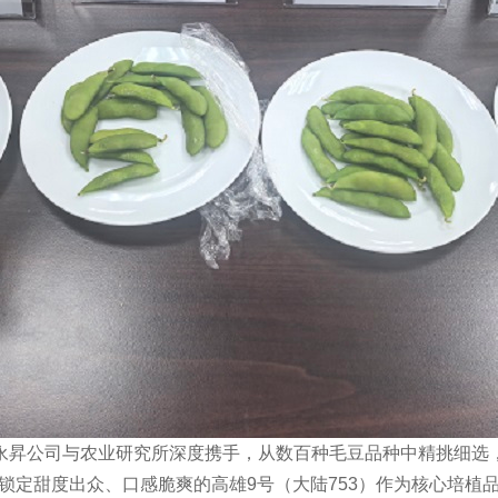
永昇
公司与农业研究所深度携手，从数百种毛豆品种中精挑细选
锁定甜度出众、口感脆爽的高雄
9
号（大陆
753
）作为核心培植