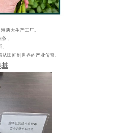
里港两大生产工厂。
信条，
系。
着从田间到世界的产业传奇。
根基