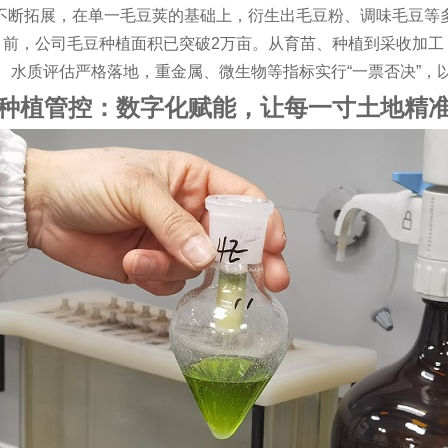
不断拓展，在单一毛豆荚的基础上，衍生出毛豆粉、调味毛豆等
目前，公司毛豆种植面积已突破
2
万亩。从育苗、种植到采收加工
、水质评估严格落地，重金属、微生物等指标实行
“
一票否决
”
，
种植管控：数字化赋能，让每一寸土地精