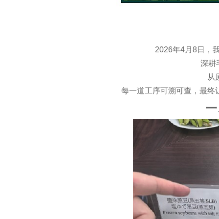
2026
年
4
月
8
日，
深耕
从
每一道工序可溯可查，最终
一