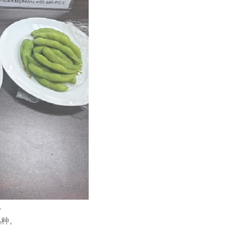
，
品种。