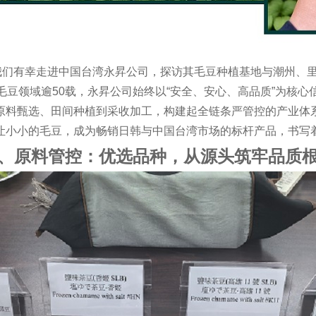
我们有幸走进中国台湾
永昇
公司，探访其毛豆种植基地与潮州、
毛豆领域逾
50
载，
永昇
公司始终以
“
安全、安心、高品质
”
为核心
原料甄选、田间种植到采收加工，构建起全链条严管控的产业体
让小小的毛豆，成为畅销日韩与中国台湾市场的标杆产品，书写
、原料管控：优选品种，从源头筑牢品质