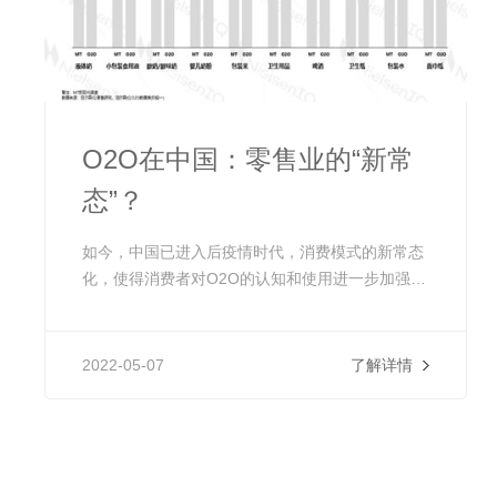
O2O在中国：零售业的“新常
态”？
如今，中国已进入后疫情时代，消费模式的新常态
化，使得消费者对O2O的认知和使用进一步加强，
O2O市场势必快速发展。为了更好地实现“躺赢”，
无论是品牌方还是渠道商，都必须要抓住真正从消
费者实际需求出发的核心，按照他们的需求组织商
2022-05-07
了解详情
品和运营的架构，从而实现消费者、供应商、零售
商的良性互动，不断打造新的商业增长曲线。