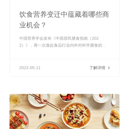
饮食营养变迁中蕴藏着哪些商
业机会？
中国营养学会发布《中国居民膳食指南（202
2）》，再一次激起食品行业内外对科学膳食的讨
论。相对于六年前的第4版膳食指南，新版本及时
反映了近几年国民健康理念的升级和消费趋势上的
变化，在膳食准则、食物种类与摄入量上，以及特
2022-05-11
了解详情
定人群的划分上均有改进，并且首次提出“东方健康
膳食模式”，可谓是新消费时代中国营养学界和食品
行业的一份重要指引。