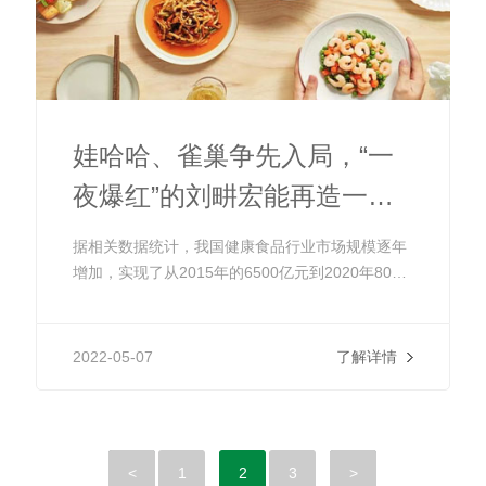
娃哈哈、雀巢争先入局，“一
夜爆红”的刘畊宏能再造一个
万亿市场吗
据相关数据统计，我国健康食品行业市场规模逐年
增加，实现了从2015年的6500亿元到2020年8000
亿元的突破，有望成为全球最大的健康食品消费市
场。其中，益生菌、胶原蛋白等多个细分领域保持
高速增势，年增长率超过100%。
2022-05-07
了解详情
<
1
2
3
>